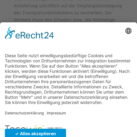
Anlieferung schriftlich auf der Empfangsbestätigung
des Transportunternehmens zu vermerken. Der
Vermerk muss den Schaden, bzw., die Fehlmenge
hinreichend deutlich kennzeichnen. In diesem Fall
hat der Kunde TECOWIN unverzüglich eine
Mitteilung zu machen, dass die Annahme wegen der
beschädigten Verpackung unter Vorbehalt geschieht.
Transportschäden, die erst nach dem Auspacken der
Ware festgestellt werden, müssen TECOWIN
innerhalb von 3 Tagen schriftlich (bei TECOWIN
eingehend) gemeldet werden.
© 2026 Tecowin GmbH |
Impressum
|
Datenschutz
|
Widerrufsrecht
|
AGB
|
Gewährleistung
|
RMA
U