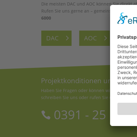
Die meisten DAC und AOC können Sie direkt ab
Rufen Sie uns gerne an – gemeinsam finden wir
6000
DAC
AOC
Projektkonditionen und Händl
Haben Sie Fragen oder können wir Ihnen ein u
schreiben Sie uns oder rufen Sie uns an!
0391 - 25 19 6