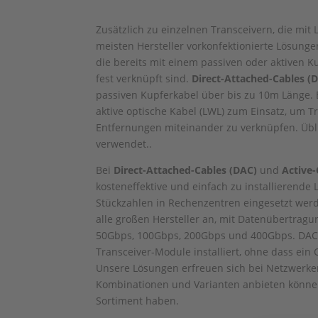
Zusätzlich zu einzelnen Transceivern, die mit
meisten Hersteller vorkonfektionierte Lösunge
die bereits mit einem passiven oder aktiven K
fest verknüpft sind.
Direct-Attached-Cables (
passiven Kupferkabel über bis zu 10m Länge.
aktive optische Kabel (LWL) zum Einsatz, um T
Entfernungen miteinander zu verknüpfen. Übl
verwendet..
Bei
Direct-Attached-Cables (DAC)
und
Active-
kosteneffektive und einfach zu installierende
Stückzahlen in Rechenzentren eingesetzt wer
alle großen Hersteller an, mit Datenübertrag
50Gbps, 100Gbps, 200Gbps und 400Gbps. DAC
Transceiver-Module installiert, ohne dass ein 
Unsere Lösungen erfreuen sich bei Netzwerker
Kombinationen und Varianten anbieten können,
Sortiment haben.