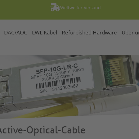

Weltweiter Versand
DAC/AOC
LWL Kabel
Refurbished Hardware
Über u
Active-Optical-Cable