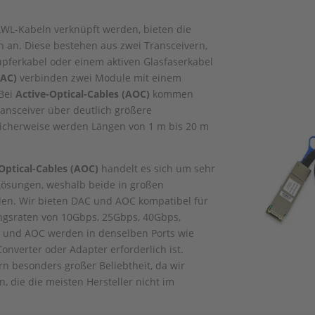
 LWL-Kabeln verknüpft werden, bieten die
n an. Diese bestehen aus zwei Transceivern,
upferkabel oder einem aktiven Glasfaserkabel
DAC)
verbinden zwei Module mit einem
 Bei
Active-Optical-Cables (AOC)
kommen
ransceiver über deutlich größere
icherweise werden Längen von 1 m bis 20 m
Optical-Cables (AOC)
handelt es sich um sehr
 Lösungen, weshalb beide in großen
den. Wir bieten DAC und AOC kompatibel für
ungsraten von 10Gbps, 25Gbps, 40Gbps,
 und AOC werden in denselben Ports wie
Converter oder Adapter erforderlich ist.
n besonders großer Beliebtheit, da wir
 die die meisten Hersteller nicht im