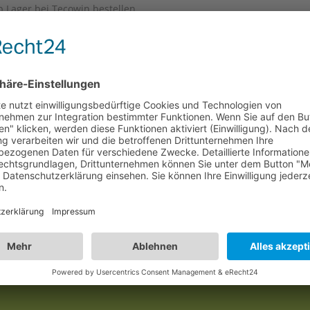
 Lager bei Tecowin bestellen.
 die richtige Lösung für Sie.
0391 – 25 19
erpreise auf Anfrage
nverbindliches Angebot erstellen? Dann
Zum Ko
000