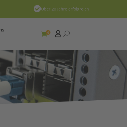

Über 20 Jahre erfolgreich
ns

0
U
