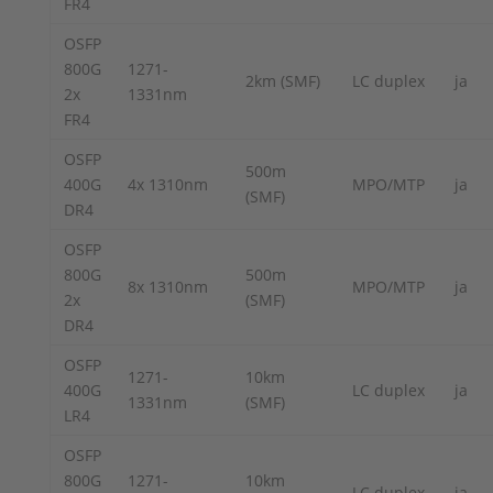
FR4
OSFP
800G
1271-
2km (SMF)
LC duplex
ja
2x
1331nm
FR4
OSFP
500m
400G
4x 1310nm
MPO/MTP
ja
(SMF)
DR4
OSFP
800G
500m
8x 1310nm
MPO/MTP
ja
2x
(SMF)
DR4
OSFP
1271-
10km
400G
LC duplex
ja
1331nm
(SMF)
LR4
OSFP
800G
1271-
10km
LC duplex
ja