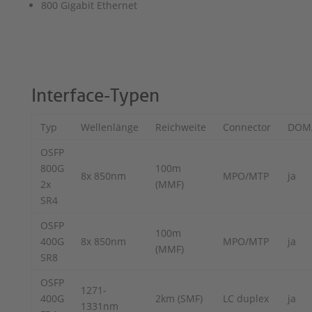
800 Gigabit Ethernet
Interface-Typen
Typ
Wellenlänge
Reichweite
Connector
DOM
OSFP
800G
100m
8x 850nm
MPO/MTP
ja
2x
(MMF)
SR4
OSFP
100m
400G
8x 850nm
MPO/MTP
ja
(MMF)
SR8
OSFP
1271-
400G
2km (SMF)
LC duplex
ja
1331nm