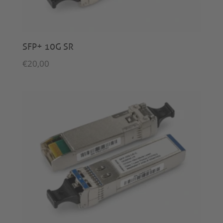
SFP+ 10G SR
€
20,00