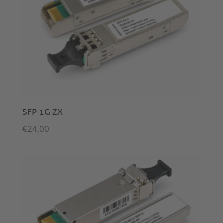
SFP 1G ZX
€
24,00