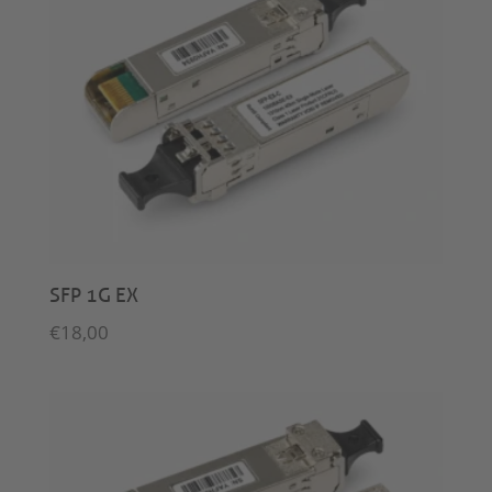
SFP 1G EX
€
18,00