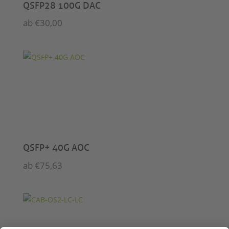
QSFP28 100G DAC
ab
€
30,00
QSFP+ 40G AOC
ab
€
75,63