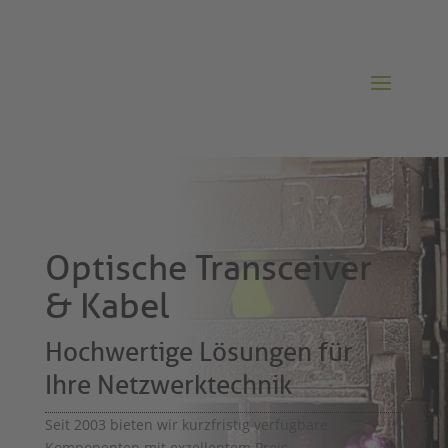
Optische Transceiver
& Kabel
Hochwertige Lösungen für
Ihre Netzwerktechnik
Seit 2003 bieten wir kurzfristig verfügbare
Komponenten mit exzellentem Preis-