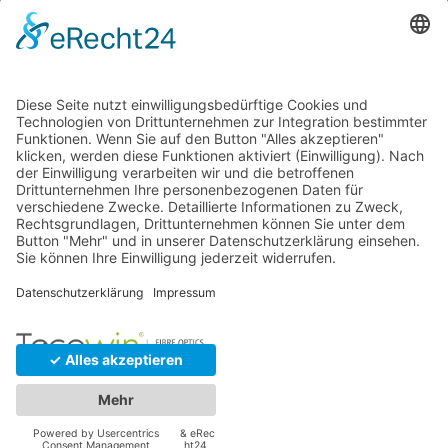
CAB-OS2-LC-LC
ab
€
4,00
CAB-OS2-SC-SC
ab
€
4,00