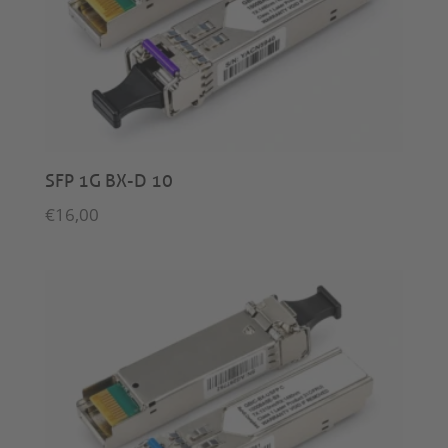
SFP 1G BX-D 10
€
16,00