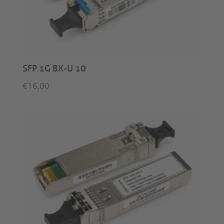
SFP 1G BX-U 10
€
16,00