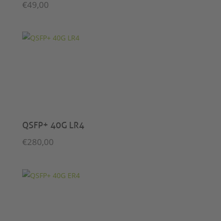
€
49,00
QSFP+ 40G LR4
€
280,00