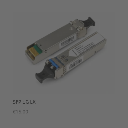
SFP 1G LX
€
15,00