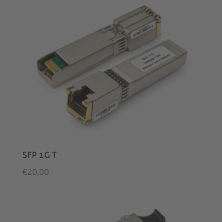
SFP 1G T
€
20,00