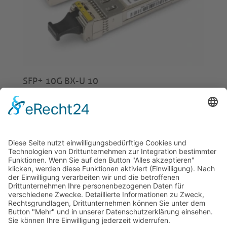
SFP+ 10G BX-U 10
€
44,00
© 2026 Tecowin GmbH |
Impressum
|
Datenschutz
|
Widerrufsrecht
|
AGB
|
Gewährleistung
|
RMA