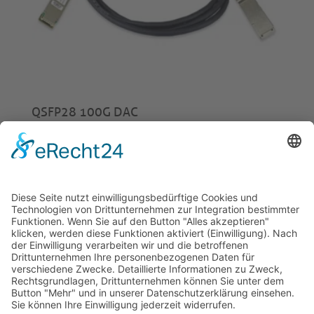
QSFP28 100G DAC
ab
€
30,00
© 2026 Tecowin GmbH |
Impressum
|
Datenschutz
|
Widerrufsrecht
|
AGB
|
Gewährleistung
|
RMA