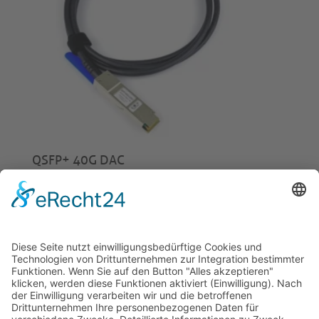
QSFP+ 40G DAC
ab
€
24,00
© 2026 Tecowin GmbH |
Impressum
|
Datenschutz
|
Widerrufsrecht
|
AGB
|
Gewährleistung
|
RMA