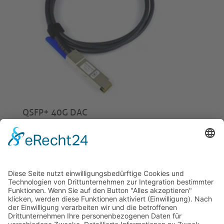
QSFP+ 40G DAC
ab
€
24,00
© 2026 Tecowin GmbH |
Impressum
|
Datenschutz
|
Widerrufsrecht
|
AGB
|
Gewährleistung
|
RMA