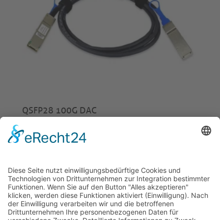
QSFP28 100G DAC
ab
€
30,00
© 2026 Tecowin GmbH |
Impressum
|
Datenschutz
|
Widerrufsrecht
|
AGB
|
Gewährleistung
|
RMA