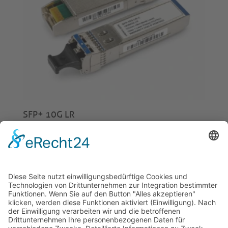
SFP+ 10G LR
€
35,00
© 2026 Tecowin GmbH |
Impressum
|
Datenschutz
|
Widerrufsrecht
|
AGB
|
Gewährleistung
|
RMA