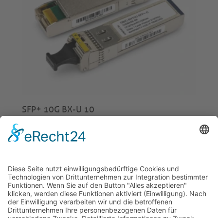
SFP+ 10G BX-U 10
€
44,00
© 2026 Tecowin GmbH |
Impressum
|
Datenschutz
|
Widerrufsrecht
|
AGB
|
Gewährleistung
|
RMA