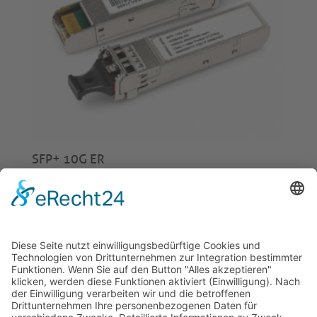
SFP+ 10G ER
€
110,00
© 2026 Tecowin GmbH |
Impressum
|
Datenschutz
|
Widerrufsrecht
|
AGB
|
Gewährleistung
|
RMA