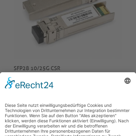
SFP28 10/25G CSR
€
39,00
© 2026 Tecowin GmbH |
Impressum
|
Datenschutz
|
Widerrufsrecht
|
AGB
|
Gewährleistung
|
RMA