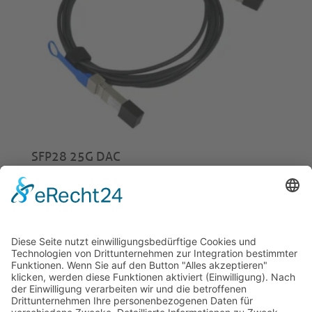
SFP28 25G DAC
ab
€
23,00
© 2026 Tecowin GmbH |
Impressum
|
Datenschutz
|
Widerrufsrecht
|
AGB
|
Gewährleistung
|
RMA