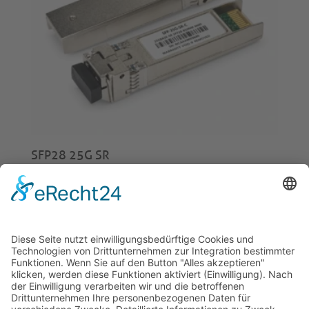
SFP28 25G SR
€
38,00
© 2026 Tecowin GmbH |
Impressum
|
Datenschutz
|
Widerrufsrecht
|
AGB
|
Gewährleistung
|
RMA