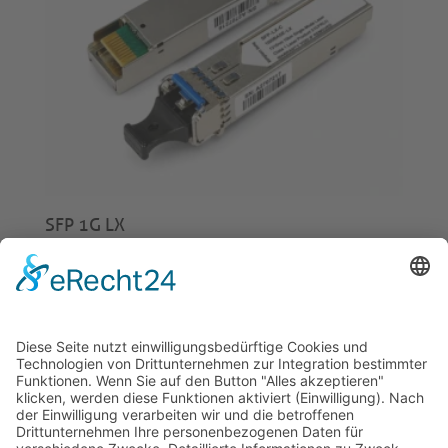
SFP 1G LX
€
15,00
© 2026 Tecowin GmbH |
Impressum
|
Datenschutz
|
Widerrufsrecht
|
AGB
|
Gewährleistung
|
RMA