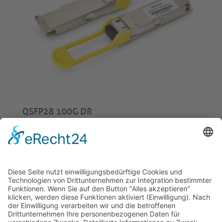
QSFP28 100G DR
€
275,00
© 2026 Tecowin GmbH |
Impressum
|
Datenschutz
|
Widerrufsrecht
|
AGB
|
Gewährleistung
|
RMA