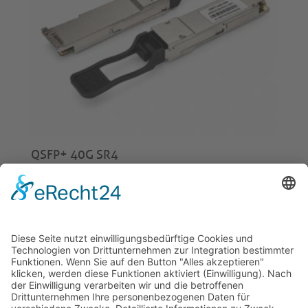
QSFP+ 40G SR4
€
49,00
© 2026 Tecowin GmbH |
Impressum
|
Datenschutz
|
Widerrufsrecht
|
AGB
|
Gewährleistung
|
RMA