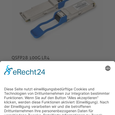
QSFP28 100G LR4
€
325,00
© 2026 Tecowin GmbH |
Impressum
|
Datenschutz
|
Widerrufsrecht
|
AGB
|
Gewährleistung
|
RMA