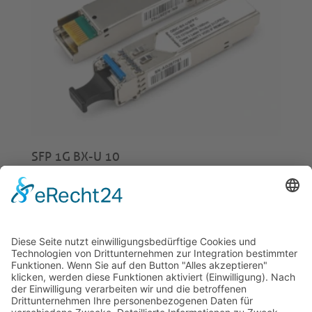
SFP 1G BX-U 10
€
16,00
© 2026 Tecowin GmbH |
Impressum
|
Datenschutz
|
Widerrufsrecht
|
AGB
|
Gewährleistung
|
RMA