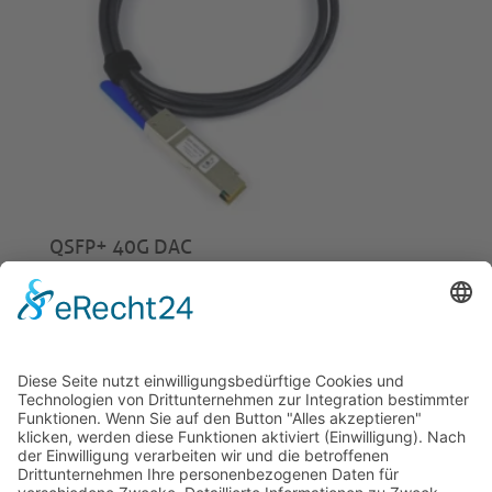
QSFP+ 40G DAC
ab
€
24,00
© 2026 Tecowin GmbH |
Impressum
|
Datenschutz
|
Widerrufsrecht
|
AGB
|
Gewährleistung
|
RMA