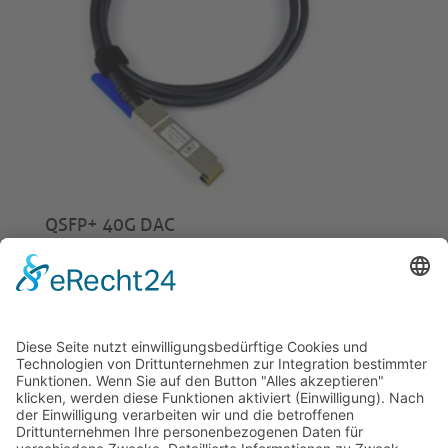
QSFP+ 40G DAC
ab
€
24,00
© 2026 Tecowin GmbH |
Impressum
|
Datenschutz
|
Widerrufsrecht
|
AGB
|
Gewährleistung
|
RMA