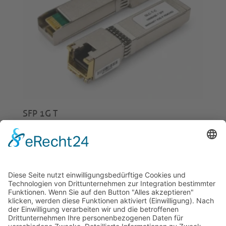
SFP 1G T
€
20,00
© 2026 Tecowin GmbH |
Impressum
|
Datenschutz
|
Widerrufsrecht
|
AGB
|
Gewährleistung
|
RMA