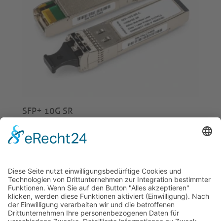
SFP+ 10G SR
€
20,00
© 2026 Tecowin GmbH |
Impressum
|
Datenschutz
|
Widerrufsrecht
|
AGB
|
Gewährleistung
|
RMA