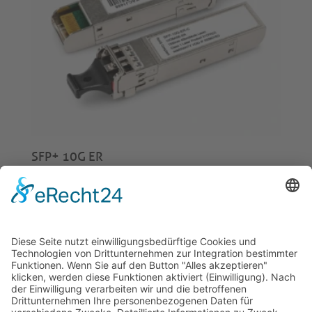
SFP+ 10G ER
€
110,00
© 2026 Tecowin GmbH |
Impressum
|
Datenschutz
|
Widerrufsrecht
|
AGB
|
Gewährleistung
|
RMA