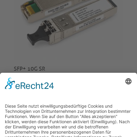
SFP+ 10G SR
€
20,00
© 2026 Tecowin GmbH |
Impressum
|
Datenschutz
|
Widerrufsrecht
|
AGB
|
Gewährleistung
|
RMA