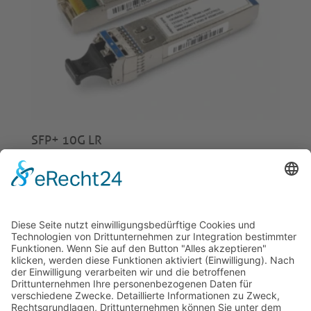
SFP+ 10G LR
€
35,00
© 2026 Tecowin GmbH |
Impressum
|
Datenschutz
|
Widerrufsrecht
|
AGB
|
Gewährleistung
|
RMA