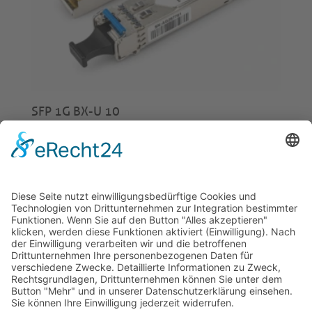
SFP 1G BX-U 10
€
16,00
© 2026 Tecowin GmbH |
Impressum
|
Datenschutz
|
Widerrufsrecht
|
AGB
|
Gewährleistung
|
RMA