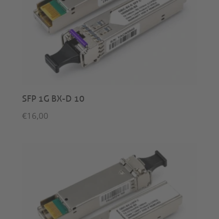
SFP 1G BX-D 10
€
16,00