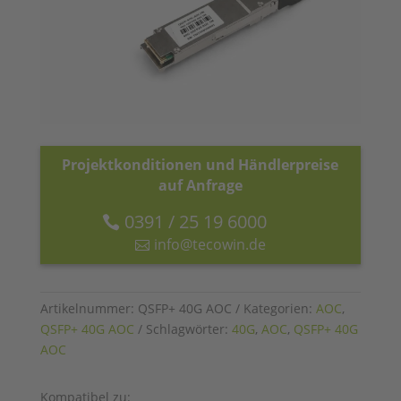
Projektkonditionen und Händlerpreise
auf Anfrage
0391 / 25 19 6000
info@tecowin.de
Artikelnummer:
QSFP+ 40G AOC
Kategorien:
AOC
,
QSFP+ 40G AOC
Schlagwörter:
40G
,
AOC
,
QSFP+ 40G
AOC
Kompatibel zu: