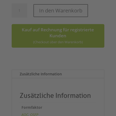
QSFP+
In den Warenkorb
40G
AOC
Menge
Kauf auf Rechnung für registrierte
Kunden
(Checkout über den Warenkorb)
A
l
t
Zusätzliche Information
e
r
n
a
Zusätzliche Information
t
i
Formfaktor
v
AOC
,
QSFP