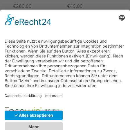
€
280,00
€
49,00
© 2026 Tecowin GmbH |
Impressum
|
Datenschutz
|
Widerrufsrecht
|
AGB
|
Gewährleistung
|
RMA
U