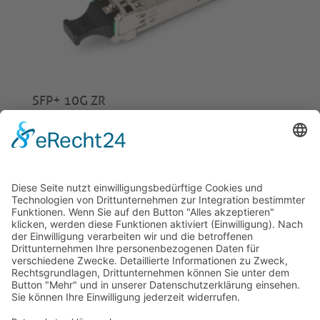
SFP+ 10G ZR
€
220,00
© 2026 Tecowin GmbH |
Impressum
|
Datenschutz
|
Widerrufsrecht
|
AGB
|
Gewährleistung
|
RMA