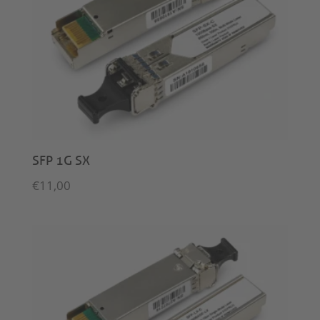
SFP 1G SX
€
11,00