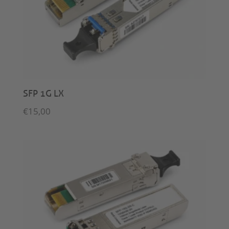
SFP 1G LX
€
15,00