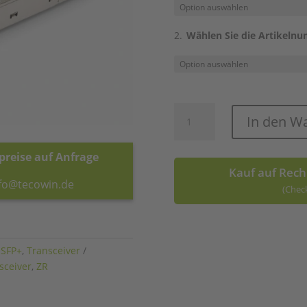
Wählen Sie die Artikeln
SFP+
In den W
10G
ZR
reise auf Anfrage
Menge
Kauf auf Rech
nfo@tecowin.de
(Chec
A
l
 SFP+
,
Transceiver
t
sceiver
,
ZR
e
r