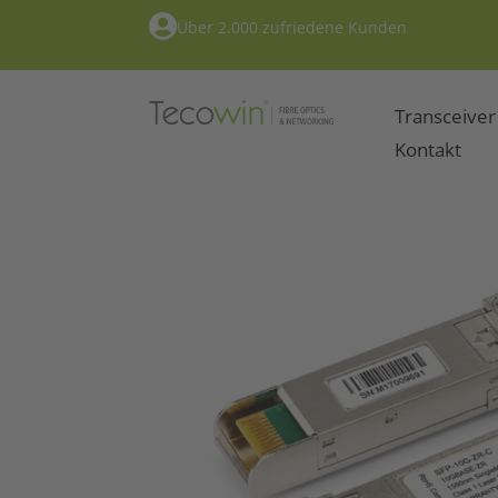

Über 2.000 zufriedene Kunden
Transceiver
Kontakt
Home
/
Transceiver
/ SFP+ 10G ZR