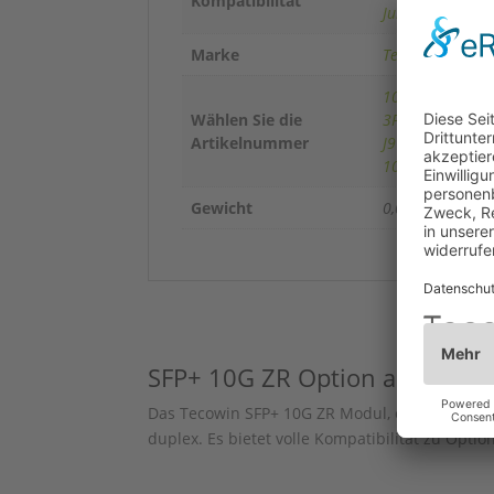
Kompatibilität
Juniper
,
Nokia/A
Marke
Tecowin
10310
,
10G-SFP
Wählen Sie die
3FE65832AA
,
A
Artikelnummer
J9153A-ZR
,
JG91
10GE-ZR
,
SFP-10
Gewicht
0,02 kg
SFP+ 10G ZR
Option auswähle
Das Tecowin SFP+ 10G ZR Modul, codiert für
O
duplex. Es bietet volle Kompatibilität zu
Optio