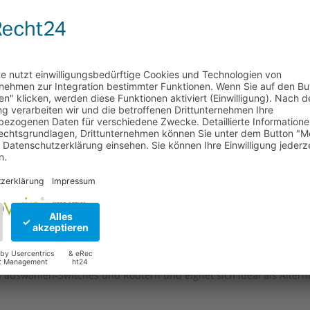
lcatel-Lucent
P-ZR
,
10GB-ZR-SFPP
,
A1403006
,
EX-SFP-10GE-ZR
,
5A
,
OSX080N01
,
QFX-SFP-
G-ZR
,
SFP-10G-ZR-S
n
Option auswählen
kompatibles Modul ka
ption auswählen
Option auswählen
, ist eine zuverlässige und kos
n auswählen
-Switches und Routern und eignet sich ideal als Alter