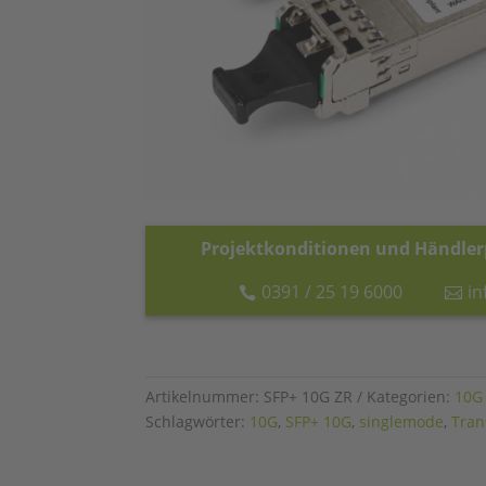
Projektkonditionen und Händlerp
0391 / 25 19 6000
i
Artikelnummer:
SFP+ 10G ZR
Kategorien:
10G
Schlagwörter:
10G
,
SFP+ 10G
,
singlemode
,
Tran