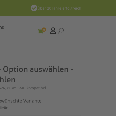

Über 20 Jahre erfolgreich
ns

0
U

 Option auswählen -
hlen
-ZR, 80km SMF, kompatibel
gewünschte Variante
lität