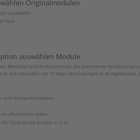
swählen
Originalmodulen
ion auswählen
-Teile
ption auswählen
Module
hmen, Behörden und Rechenzentren, die bestehende Verkabelung n
ignet es sich besonders für 10 Gbps-Verbindungen in Bürogebäude
ser und Netzwerkhardware
 im öffentlichen Sektor
ür Cisco, Aruba, Juniper u. v. m.