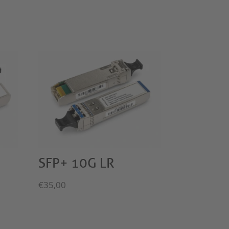
SFP+ 10G LR
€
35,00