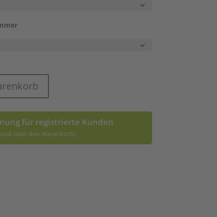
ummer
arenkorb
nung für registrierte Kunden
kout über den Warenkorb)