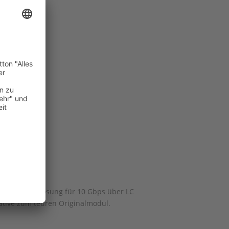
ufen
teneffiziente Lösung für 10 Gbps über LC
native zum teuren Originalmodul.