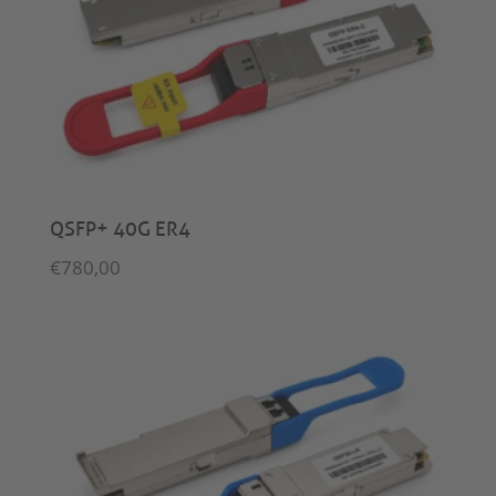
QSFP+ 40G ER4
€
780,00