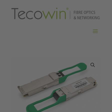
Home
/
Transceiver
/ QSFP28 100G FR