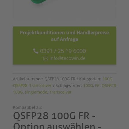
Projektkonditionen und Händlerpreise
auf Anfrage
0391 / 25 19 6000
info@tecowin.de
Artikelnummer:
QSFP28 100G FR
Kategorien:
100G
QSFP28
,
Transceiver
Schlagwörter:
100G
,
FR
,
QSFP28
100G
,
singlemode
,
Transceiver
Kompatibel zu:
QSFP28 100G FR -
Option auswählen -