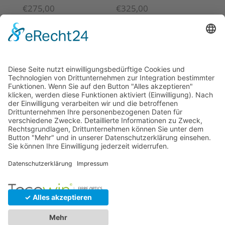
€
275,00
€
325,00
© 2026 Tecowin GmbH |
Impressum
|
Datenschutz
|
Widerrufsrecht
|
AGB
|
Gewährleistung
|
RMA
U
Vertrag widerrufen