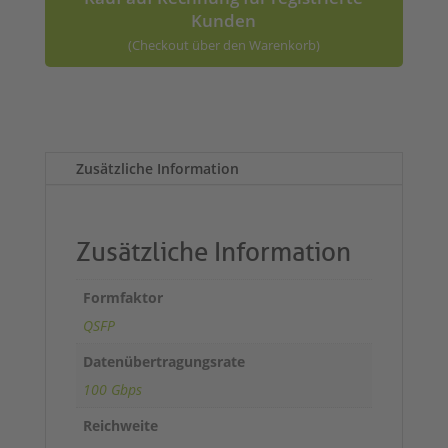
Kunden
(Checkout über den Warenkorb)
A
l
t
Zusätzliche Information
e
r
n
a
Zusätzliche Information
t
i
Formfaktor
v
QSFP
e
:
Datenübertragungsrate
100 Gbps
Reichweite