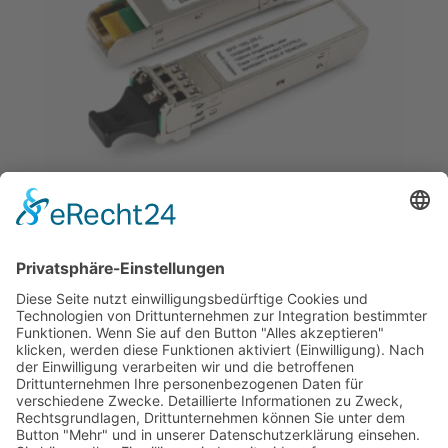
SFP+ 10G ZR
€
220,00
© 2026 Tecowin GmbH |
Impressum
|
Datenschutz
|
Widerrufsrecht
|
AGB
|
Gewährleistung
|
RMA