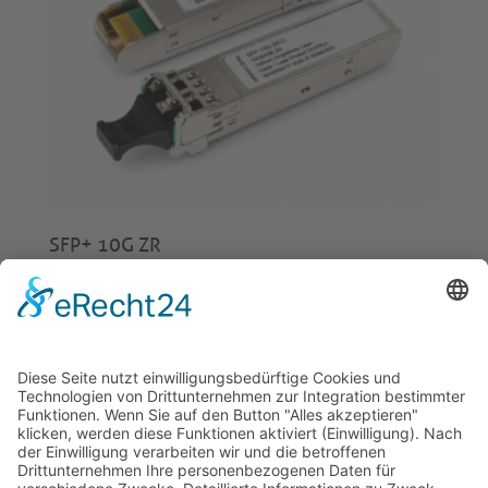
SFP+ 10G ZR
€
220,00
© 2026 Tecowin GmbH |
Impressum
|
Datenschutz
|
Widerrufsrecht
|
AGB
|
Gewährleistung
|
RMA