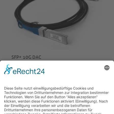
SFP+ 10G DAC
ab
€
10,50
© 2026 Tecowin GmbH |
Impressum
|
Datenschutz
|
Widerrufsrecht
|
AGB
|
Gewährleistung
|
RMA