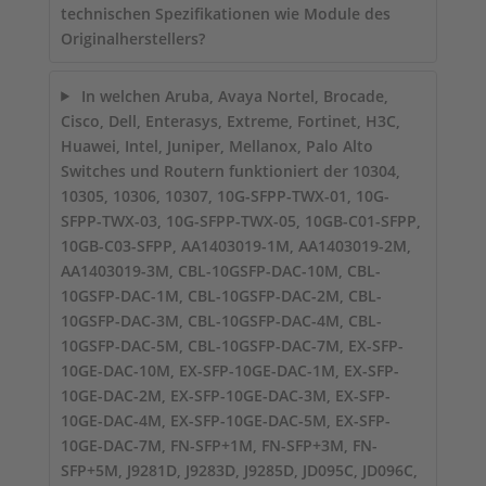
technischen Spezifikationen wie Module des
Originalherstellers?
In welchen Aruba, Avaya Nortel, Brocade,
Cisco, Dell, Enterasys, Extreme, Fortinet, H3C,
Huawei, Intel, Juniper, Mellanox, Palo Alto
Switches und Routern funktioniert der 10304,
10305, 10306, 10307, 10G-SFPP-TWX-01, 10G-
SFPP-TWX-03, 10G-SFPP-TWX-05, 10GB-C01-SFPP,
10GB-C03-SFPP, AA1403019-1M, AA1403019-2M,
AA1403019-3M, CBL-10GSFP-DAC-10M, CBL-
10GSFP-DAC-1M, CBL-10GSFP-DAC-2M, CBL-
10GSFP-DAC-3M, CBL-10GSFP-DAC-4M, CBL-
10GSFP-DAC-5M, CBL-10GSFP-DAC-7M, EX-SFP-
10GE-DAC-10M, EX-SFP-10GE-DAC-1M, EX-SFP-
10GE-DAC-2M, EX-SFP-10GE-DAC-3M, EX-SFP-
10GE-DAC-4M, EX-SFP-10GE-DAC-5M, EX-SFP-
10GE-DAC-7M, FN-SFP+1M, FN-SFP+3M, FN-
SFP+5M, J9281D, J9283D, J9285D, JD095C, JD096C,