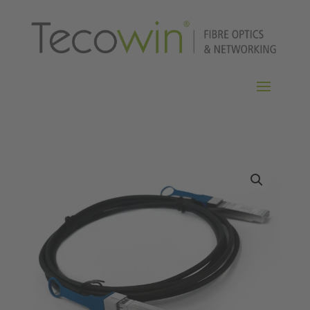
Home
/
DAC
/
SFP+ 10G DAC
/ SFP+ 10G DAC