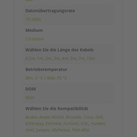
e
:
Datenübertragungsrate
10 Gbps
Medium
CU-passiv
Wählen Sie die Länge des Kabels
0,5m
,
1m
,
2m
,
3m
,
4m
,
5m
,
7m
,
10m
Betriebstemperatur
Min. 0 °C / Max 70 °C
DOM
Nein
Wählen Sie die Kompatibilität
Aruba
,
Avaya Nortel
,
Brocade
,
Cisco
,
Dell
,
Enterasys
,
Extreme
,
Fortinet
,
H3C
,
Huawei
,
Intel
,
Juniper
,
Mellanox
,
Palo Alto