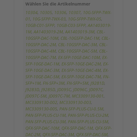
Wählen Sie die Artikelnummer
10304
,
10305
,
10306
,
10307
,
10G-SFPP-TWX-
01
,
10G-SFPP-TWX-03
,
10G-SFPP-TWX-05
,
10GB-C01-SFPP
,
10GB-C03-SFPP
,
AA1403019-
1M
,
AA1403019-2M
,
AA1403019-3M
,
CBL-
10GSFP-DAC-10M
,
CBL-10GSFP-DAC-1M
,
CBL-
10GSFP-DAC-2M
,
CBL-10GSFP-DAC-3M
,
CBL-
10GSFP-DAC-4M
,
CBL-10GSFP-DAC-5M
,
CBL-
10GSFP-DAC-7M
,
EX-SFP-10GE-DAC-10M
,
EX-
SFP-10GE-DAC-1M
,
EX-SFP-10GE-DAC-2M
,
EX-
SFP-10GE-DAC-3M
,
EX-SFP-10GE-DAC-4M
,
EX-
SFP-10GE-DAC-5M
,
EX-SFP-10GE-DAC-7M
,
FN-
SFP+1M
,
FN-SFP+3M
,
FN-SFP+5M
,
J9281D
,
J9283D
,
J9285D
,
JD095C
,
JD096C
,
JD097C
,
JD097C-5M
,
JD097C-7M
,
MC3309130-001
,
MC3309130-002
,
MC3309130-003
,
MC3309130-005
,
PAN-SFP-PLUS-CU-0.5M
,
PAN-SFP-PLUS-CU-1M
,
PAN-SFP-PLUS-CU-2M
,
PAN-SFP-PLUS-CU-3M
,
PAN-SFP-PLUS-CU-5M
,
QFX-SFP-DAC-10M
,
QFX-SFP-DAC-1M
,
QFX-SFP-
DAC-2M
,
QFX-SFP-DAC-3M
,
QFX-SFP-DAC-5M
,