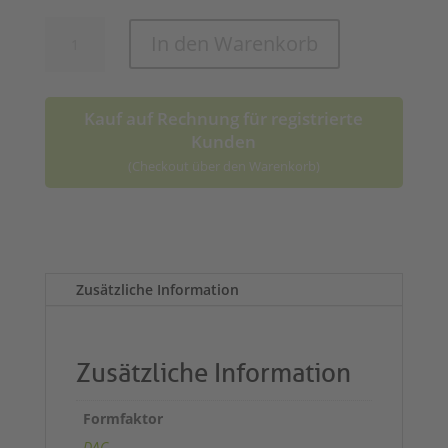
SFP+
In den Warenkorb
10G
DAC
Menge
Kauf auf Rechnung für registrierte
Kunden
(Checkout über den Warenkorb)
A
l
t
Zusätzliche Information
e
r
n
a
Zusätzliche Information
t
i
Formfaktor
v
DAC