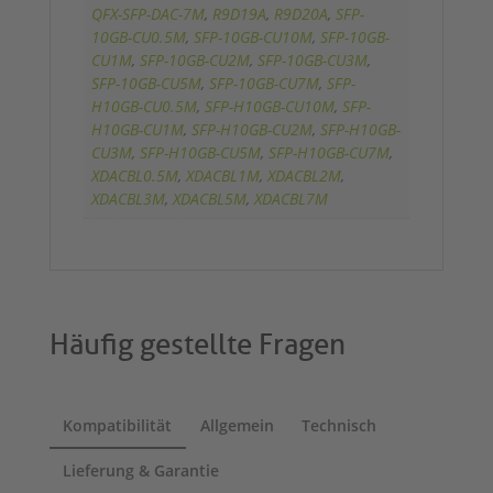
QFX-SFP-DAC-7M
,
R9D19A
,
R9D20A
,
SFP-
10GB-CU0.5M
,
SFP-10GB-CU10M
,
SFP-10GB-
CU1M
,
SFP-10GB-CU2M
,
SFP-10GB-CU3M
,
SFP-10GB-CU5M
,
SFP-10GB-CU7M
,
SFP-
H10GB-CU0.5M
,
SFP-H10GB-CU10M
,
SFP-
H10GB-CU1M
,
SFP-H10GB-CU2M
,
SFP-H10GB-
CU3M
,
SFP-H10GB-CU5M
,
SFP-H10GB-CU7M
,
XDACBL0.5M
,
XDACBL1M
,
XDACBL2M
,
XDACBL3M
,
XDACBL5M
,
XDACBL7M
Häufig gestellte Fragen
Kompatibilität
Allgemein
Technisch
Lieferung & Garantie