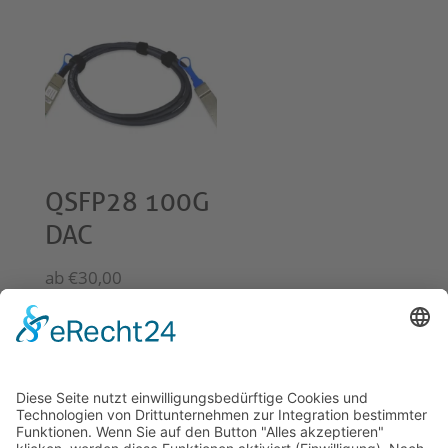
QSFP28 100G
DAC
ab
€
30,00