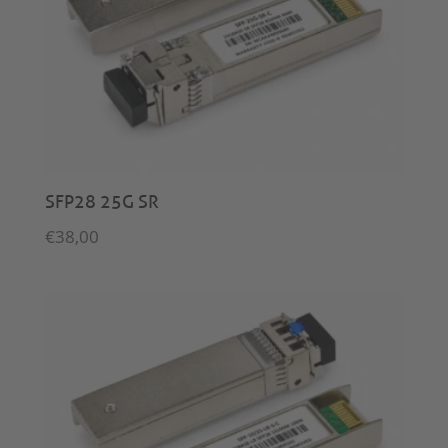
SFP28 25G SR
€
38,00