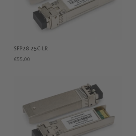
SFP28 25G LR
€
55,00