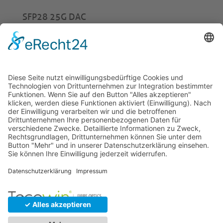
SFP28 25G DAC
ab
€
23,00
© 2026 Tecowin GmbH |
Impressum
|
Datenschutz
|
Widerrufsrecht
|
AGB
|
Gewährleistung
|
RMA
U