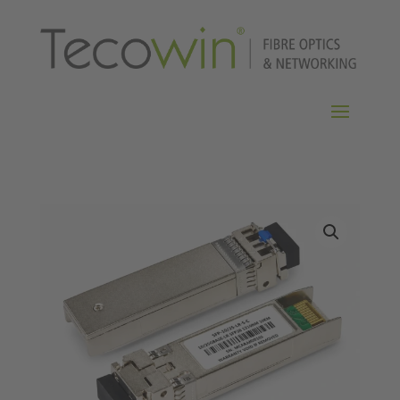
Home
/
Transceiver
/ SFP28 10/25G LR