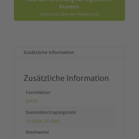
Kunden
(Checkout über den Warenkorb)
A
l
t
Zusätzliche Information
e
r
n
a
Zusätzliche Information
t
i
Formfaktor
v
SFP28
e
:
Datenübertragungsrate
10 Gbps
,
25 Gbps
Reichweite