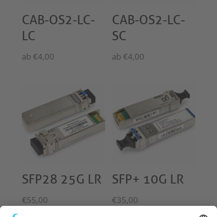
CAB-OS2-LC-
CAB-OS2-LC-
LC
SC
ab
€
4,00
ab
€
4,00
SFP28 25G LR
SFP+ 10G LR
€
55,00
€
35,00