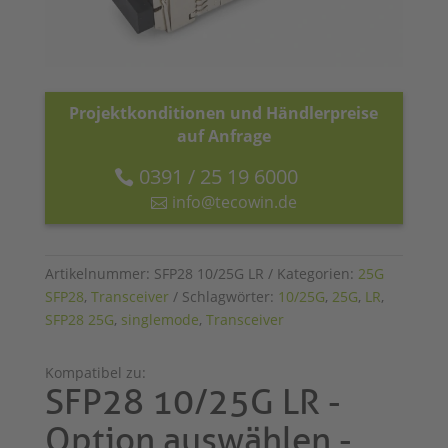
Projektkonditionen und Händlerpreise
auf Anfrage
0391 / 25 19 6000
info@tecowin.de
Artikelnummer:
SFP28 10/25G LR
Kategorien:
25G
SFP28
,
Transceiver
Schlagwörter:
10/25G
,
25G
,
LR
,
SFP28 25G
,
singlemode
,
Transceiver
Kompatibel zu:
SFP28 10/25G LR -
Option auswählen -