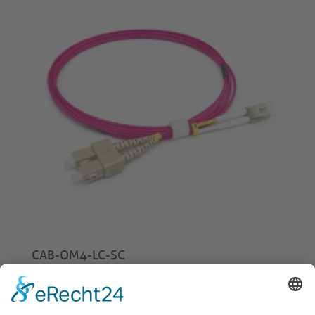
CAB-OM4-LC-SC
ab
€
4,00