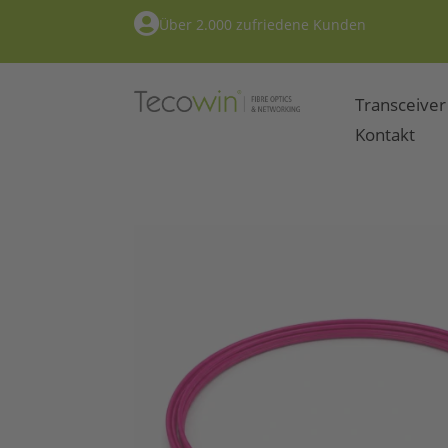

Über 2.000 zufriedene Kunden
Transceiver
Kontakt
Home
/
LWL-Kabel
/
CAB-OM4
/ CAB-OM4-LC-S