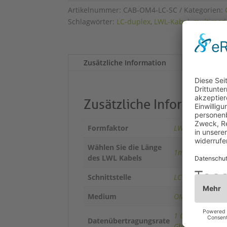
Artikelnummer:
CAB-OM4-LC-SC
Kategorien:
Schlagwörter:
LC-duplex
,
LWL-Kabel
,
multimod
Zusätzliche Information
Zusätzliche Information
Formfaktor
LWL Kabel
Wählen Sie die Länge
1m
,
2m
,
3m
,
5m
des LWL Kabels
Schnittstelle
LC duplex
,
SC du
Medium
OM4
1 Gbps
,
10 Gbps
Datenübertragungsrate
Gbps