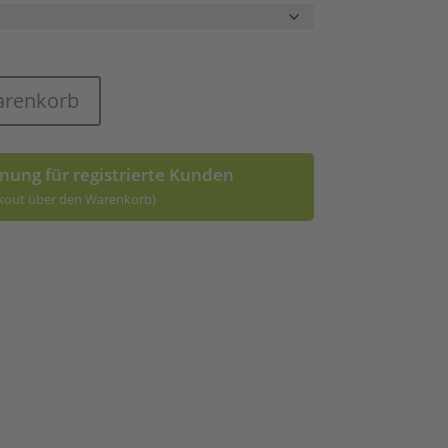
arenkorb
nung für registrierte Kunden
kout über den Warenkorb)