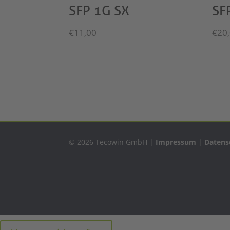
SFP 1G SX
SF
€
11,00
€
20
© 2026 Tecowin GmbH |
Impressum
|
Datens