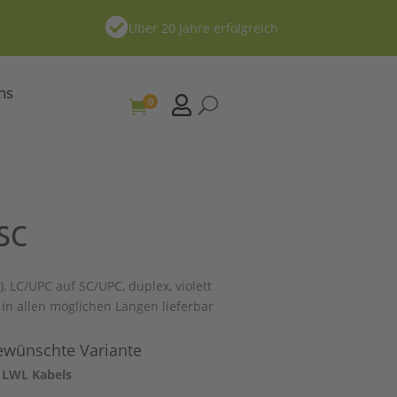

Über 20 Jahre erfolgreich
ns

0
U

SC
, LC/UPC auf SC/UPC, duplex, violett
in allen möglichen Längen lieferbar
gewünschte Variante
 LWL Kabels