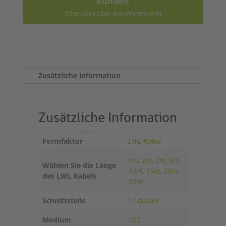
Kunden
(Checkout über den Warenkorb)
A
l
t
Zusätzliche Information
e
r
n
a
Zusätzliche Information
t
i
Formfaktor
LWL Kabel
v
e
1m
,
2m
,
3m
,
5m
,
Wählen Sie die Länge
:
10m
,
15m
,
20m
,
des LWL Kabels
30m
Schnittstelle
LC duplex
Medium
OS2