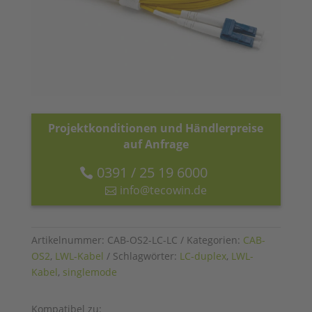
Projektkonditionen und Händlerpreise
auf Anfrage
0391 / 25 19 6000
info@tecowin.de
Artikelnummer:
CAB-OS2-LC-LC
Kategorien:
CAB-
OS2
,
LWL-Kabel
Schlagwörter:
LC-duplex
,
LWL-
Kabel
,
singlemode
Kompatibel zu: