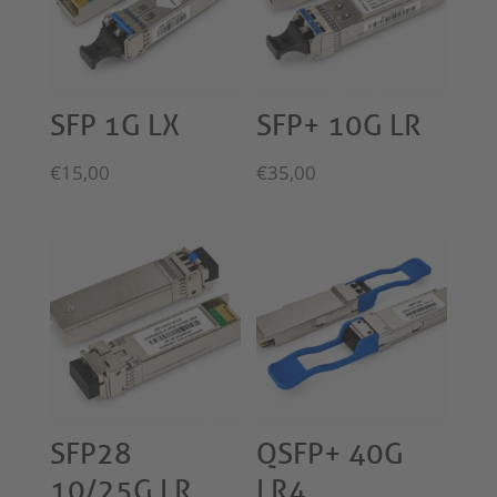
SFP 1G LX
SFP+ 10G LR
€
15,00
€
35,00
SFP28
QSFP+ 40G
10/25G LR
LR4