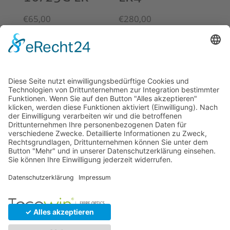
€
65,00
€
280,00
© 2026 Tecowin GmbH |
Impressum
|
Datenschutz
|
Widerrufsrecht
|
AGB
|
Gewährleistung
|
RMA
U