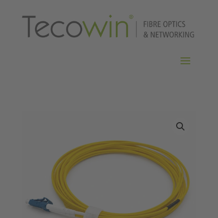
Home
/
LWL-Kabel
/
CAB-OS2
/ CAB-OS2-LC-LC