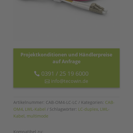
Projektkonditionen und Händlerpreise
auf Anfrage
0391 / 25 19 6000
info@tecowin.de
Artikelnummer:
CAB-OM4-LC-LC
Kategorien:
CAB-
OM4
,
LWL-Kabel
Schlagwörter:
LC-duplex
,
LWL-
Kabel
,
multimode
Kompatibel zu: