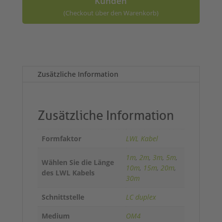
Kunden
(Checkout über den Warenkorb)
A
l
t
Zusätzliche Information
e
r
n
a
Zusätzliche Information
t
i
Formfaktor
LWL Kabel
v
e
1m
,
2m
,
3m
,
5m
,
Wählen Sie die Länge
:
10m
,
15m
,
20m
,
des LWL Kabels
30m
Schnittstelle
LC duplex
Medium
OM4