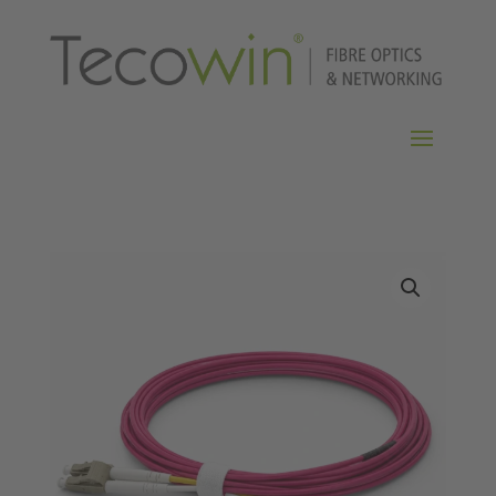
Home
/
LWL-Kabel
/
CAB-OM4
/ CAB-OM4-LC-LC