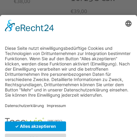
€
38,00
€
39,00
© 2026 Tecowin GmbH |
Impressum
|
Datenschutz
|
Widerrufsrecht
|
AGB
|
Gewährleistung
|
RMA
U