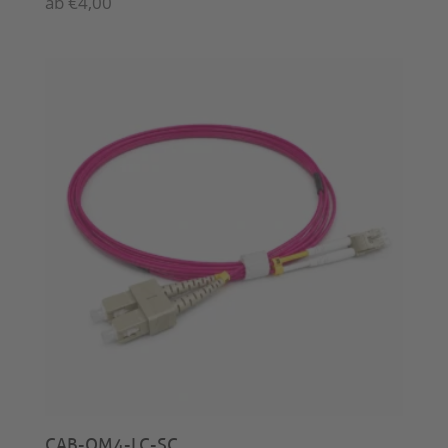
ab
€
4,00
CAB-OM4-LC-SC