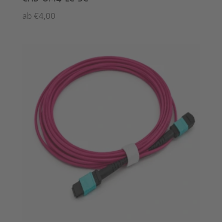
ab
€
4,00