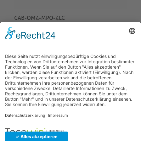
CAB-OM4-MPO-4LC
ab
€
35,00
© 2026 Tecowin GmbH |
Impressum
|
Datenschutz
|
Widerrufsrecht
|
AGB
|
Gewährleistung
|
RMA
U