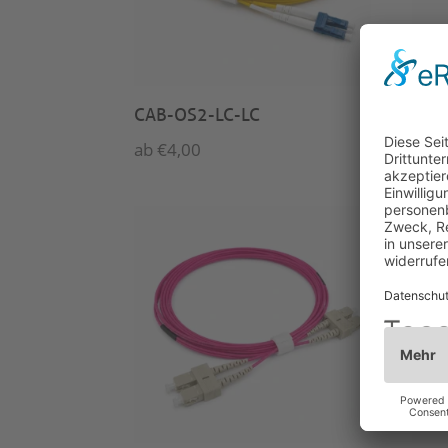
CAB-OS2-LC-LC
CAB
ab
€
4,00
ab
€