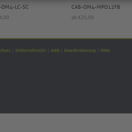
-OM4-LC-SC
CAB-OM4-MPO12FB
4,00
ab
€
25,00
chutz
|
Widerrufsrecht
|
AGB
|
Gewährleistung
|
RMA