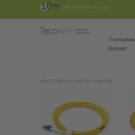
10m

Über 2.000 zufriedene Kunden
Transceive
Kontakt
Start
/ Produkt Wählen Sie die Länge des LWL 
Alle 8 Ergebnisse werden angezeigt