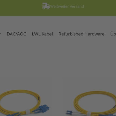

Weltweiter Versand
r
DAC/AOC
LWL Kabel
Refurbished Hardware
Üb
Kabels / 10m