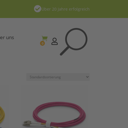

Über 20 Jahre erfolgreich
U
er uns


0