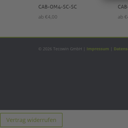
CAB-OM4-SC-SC
CAB
ab
€
4,00
ab
€
© 2026 Tecowin GmbH |
Impressum
|
Datens
Vertrag widerrufen