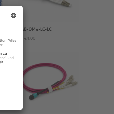
CAB-OM4-LC-LC
ab
€
4,00