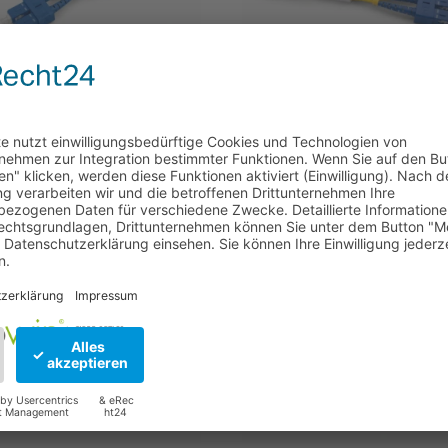
-OS2-SC-SC
CAB-OS2-LC-SC
4,00
ab
€
4,00