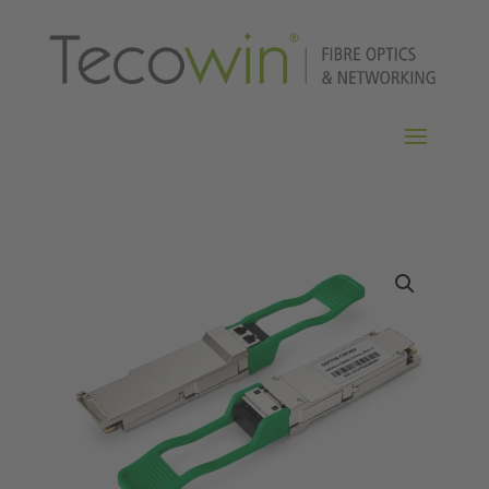
Home
/
Transceiver
/ QSFP28 100G CWDM4