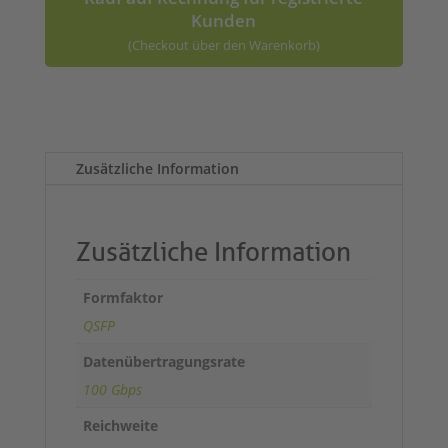
Kunden
(Checkout über den Warenkorb)
A
l
t
Zusätzliche Information
e
r
n
a
Zusätzliche Information
t
i
Formfaktor
v
QSFP
e
:
Datenübertragungsrate
100 Gbps
Reichweite