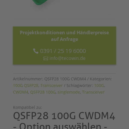
Projektkonditionen und Händlerpreise
auf Anfrage
0391 / 25 19 6000
info@tecowin.de
Artikelnummer:
QSFP28 100G CWDM4
Kategorien:
100G QSFP28
,
Transceiver
Schlagwörter:
100G
,
CWDM4
,
QSFP28 100G
,
singlemode
,
Transceiver
Kompatibel zu:
QSFP28 100G CWDM4
- Option auswählen -