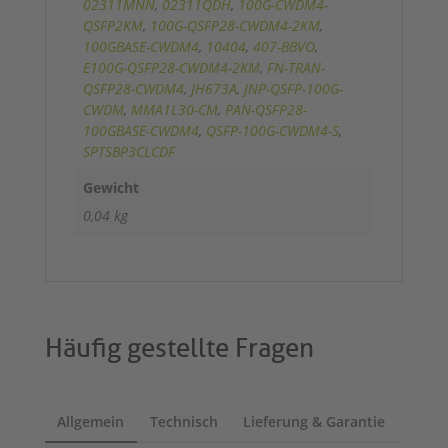
02311MNN
,
02311QDH
,
100G-CWDM4-
QSFP2KM
,
100G-QSFP28-CWDM4-2KM
,
100GBASE-CWDM4
,
10404
,
407-BBVO
,
E100G-QSFP28-CWDM4-2KM
,
FN-TRAN-
QSFP28-CWDM4
,
JH673A
,
JNP-QSFP-100G-
CWDM
,
MMA1L30-CM
,
PAN-QSFP28-
100GBASE-CWDM4
,
QSFP-100G-CWDM4-S
,
SPTSBP3CLCDF
Gewicht
0,04 kg
Häufig gestellte Fragen
Allgemein
Technisch
Lieferung & Garantie