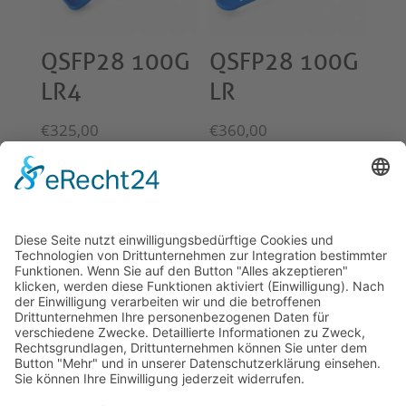
QSFP28 100G
QSFP28 100G
LR4
LR
€
325,00
€
360,00
© 2026 Tecowin GmbH |
Impressum
|
Datenschutz
|
Widerrufsrecht
|
AGB
|
Gewährleistung
|
RMA