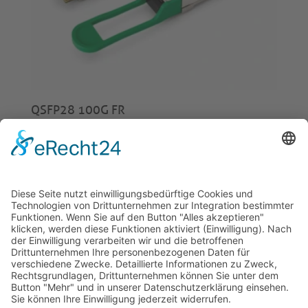
QSFP28 100G FR
€
320,00
© 2026 Tecowin GmbH |
Impressum
|
Datenschutz
|
Widerrufsrecht
|
AGB
|
Gewährleistung
|
RMA