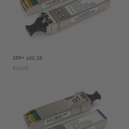
SFP+ 10G SR
€
20,00