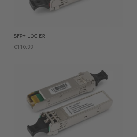
SFP+ 10G ER
€
110,00