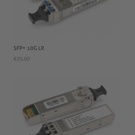
SFP+ 10G LR
€
35,00