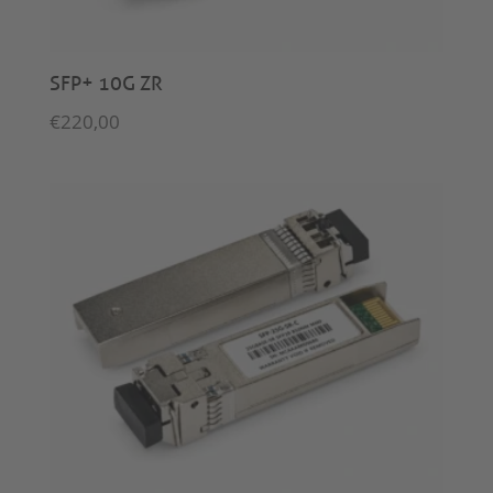
SFP+ 10G ZR
€
220,00